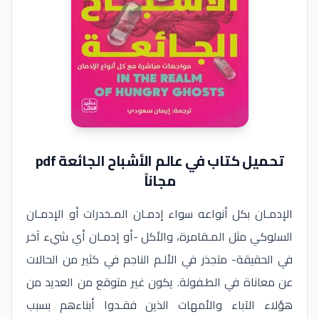
تحميل كتاب في عالم الأشباح الجائعة pdf
مجاناً
الإدمـان بكل أنواعه سواء إدمـان المـخدرات أو الإدمـان
السلوكي مثل المـقامرة، والأكل -أو إدمـان أي شيء آخر
في الحقيقة- متجذر في الألـم الناجم في كثير من الحالات
عن معاناة في الطـفولة. يكون غير متوقع من العديد من
هؤلاء الآباء والأمهات الذين فقـدوا أبناءهم بسبب