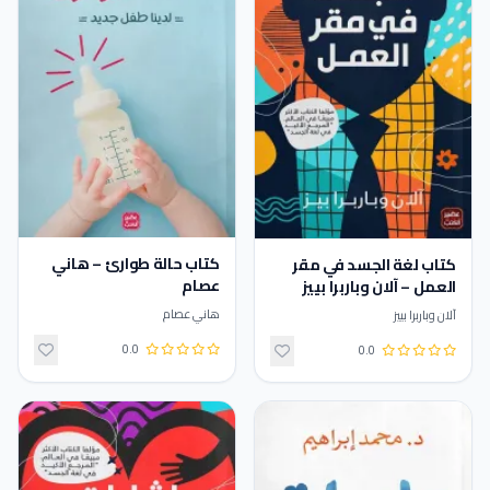
كتاب حالة طوارئ – هاني
كتاب لغة الجسد في مقر
عصام
العمل – آلان وباربرا بييز
هاني عصام
آلان وباربرا بييز
0.0
0.0