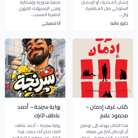
إدمـان المـخدرات أو الإدمـان
قضية محورية وإشكالية
السلوكي مثل المـقامرة،
وهي الإستهلاك القهري
وال...
المفرط المسبب...
جابور ماتيه
آنا ليمبيكي
كتاب غرف إدمان –
رواية سرنجة – أحمد
محمود علام
عاطف الترك
هذا الكتاب يهدف إلى توضيح
رواية سرنجة – أحمد عاطف
أن الإدمان أكبرُ من معناه
الترك تذكر أنك حملت هذا
التقليدي المحصور في إدمان
الكتاب من موقع مكتبة السر