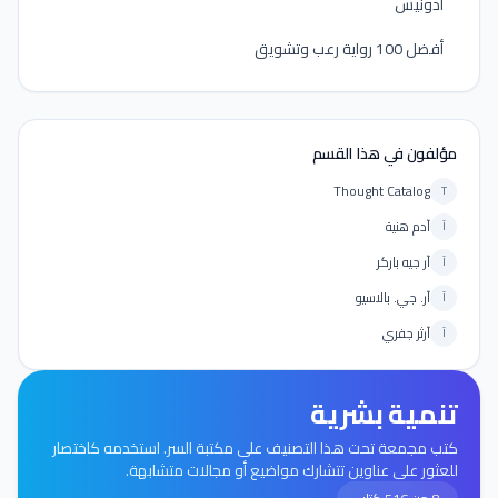
أدونيس
أفضل 100 رواية رعب وتشويق
مؤلفون في هذا القسم
Thought Catalog
T
آدم هنية
آ
آر جيه باركر
آ
آر. جي. بالاسيو
آ
آرثر جفري
آ
تنمية بشرية
كتب مجمعة تحت هذا التصنيف على مكتبة السر. استخدمه كاختصار
للعثور على عناوين تتشارك مواضيع أو مجالات متشابهة.