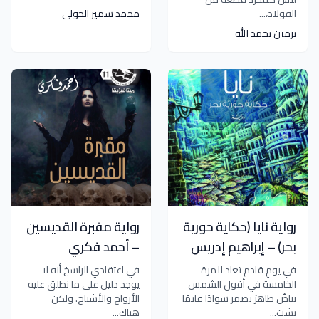
الفولاذ،...
محمد سمير الخولي
نرمين نحمد الله
رواية نايا (حكاية حورية
رواية مقبرة القديسين
بحر) – إبراهيم إدريس
– أحمد فكري
في يومٍ قادم تعاد للمرة
في اعتقادي الراسخ أنه لا
الخامسة في أفول الشمس
يوجد دليل على ما نطلق عليه
بياضٌ ظاهرٌ يضمر سوادًا قاتمًا
الأرواح والأشباح. ولكن
تشت...
هناك...