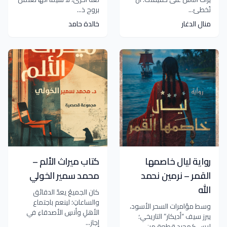
تُخطئ...
بروح ذ...
منال الدغار
خالدة حامد
رواية ليال خاصمها
كتاب ميراث الألم –
القمر – نرمين نحمد
محمد سمير الخولي
الله
كان الجميعُ يعدّ الدقائق
والساعاتِ؛ لينعم باجتماع
وسط مؤامرات السحر الأسود،
الأهلِ وأنسِ الأصدقاءِ في
يبرز سيف “أديكار” التاريخي؛
إجاز...
ليس كمجرد قطعة من