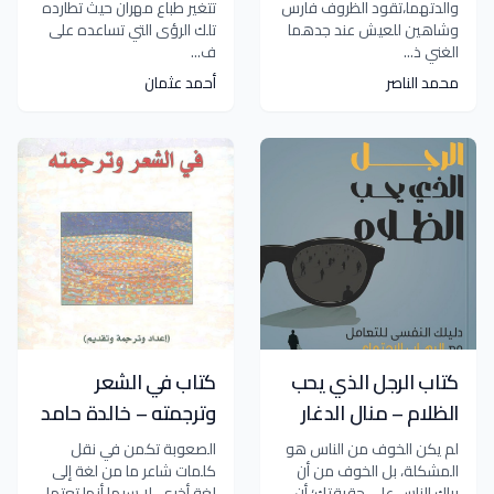
والدتهما،تقود الظروف فارس
تتغير طباع مهران حيث تطارده
وشاهين للعيش عند جدهما
تلك الرؤى التي تساعده على
الغني ذ...
ف...
محمد الناصر
أحمد عثمان
كتاب الرجل الذي يحب
كتاب في الشعر
الظلام – منال الدغار
وترجمته – خالدة حامد
لم يكن الخوف من الناس هو
الصعوبة تكمن في نقل
المشكلة، بل الخوف من أن
كلمات شاعر ما من لغة إلى
يراك الناس على حقيقتك؛ أن
لغة أخرى، لا سيما أنها تعتمل