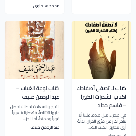
محمد سلماوي
كتاب لا تصقل أصفادك
كتاب لوعة الغياب –
(كتاب الشذرات الكبير)
عبد الرحمن منيف
– قاسم حداد
الفرح والسعادة لحظات نحصل
عليها اقتناصاً، فتعطينا شعوراً
في صحراء مثل هذه، علينا ألا
قوياً وممتداً، أما الحز...
نتأخر أكثر عن طرْق الخزان. بدأتُ
أرى محارق الكتب الت...
عبد الرحمن منيف
قاسم حداد