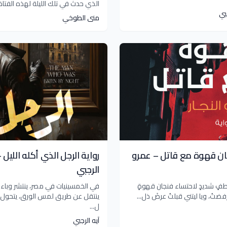
الذي حدث في تلك الليلة لهذه الفتاة ا
بي
منى الطوخي
ان قهوة مع قاتل – عمرو
رواية الرجل الذي أكله الليل –
الرجبي
فٍ شديدٍ لاحتساء فنجان قهوةٍ
في الخمسينيات في مصر، ينتشر وبا
ضتُ، ويا ليتني قبلتُ عرضَ ذل...
ينتقل عن طريق لمس الورق، يتحول 
ل...
آيه الرجبي