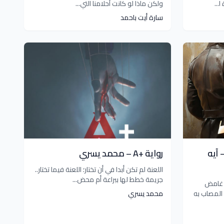
...
ولكن ماذا لو كانت أحلامنا التي...
سارة أيت باحمد
 آيه
رواية +A – محمد يسري
اللعنة لم تكن أبدا في أن تختار؛ اللعنة فيما تختار..
جريمة خطط لها ببراعة أم محض...
ء غامض
المصاب به
محمد يسري