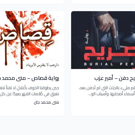
يح دفن – أمير عزب
رواية قصاص – منى محمد ج
 مليء بالجثث التي لم تُدفن بعد،
حين يطوقنا الخوف بأغلال لا تفتأ تتغا
سماء أصحابها، وأسباب الو...
نغرق في ظُلمات القهر بعيدًا عن كل ا.
منى محمد جان