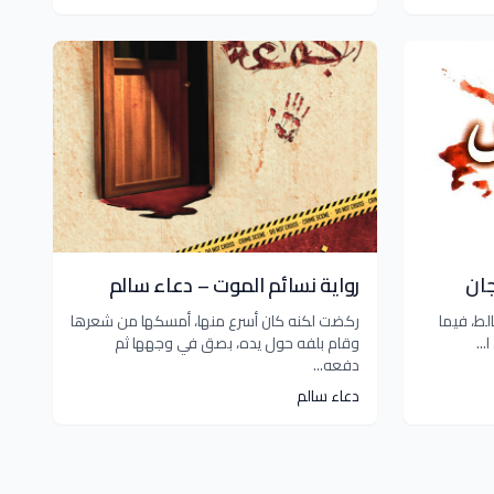
ان
رواية نسائم الموت – دعاء سالم
لط، فيما
ركضت لكنه كان أسرع منها، أمسكها من شعرها
..
وقام بلفه حول يده، بصق في وجهها ثم
دفعه...
دعاء سالم