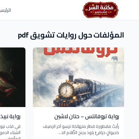
Skip to main conten
الرئيسي
المؤلفات حول روايات تشويق pdf
رواية تروفانتس – حنان لاشين
رواية نبي
رأيتُ مقطورة قطار متهالكة ترسو آخر الرصيف
في قلب نيو
كحيوانٍ خرافيٍّ يلوذ بجنح الظَّلام الد...
الشتاء الدمو
المألوف،...