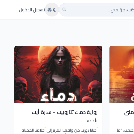
تب
تسجيل الدخول
 منى
رواية دماء تتاروبيت – سارة أيت
باحمد
أصعب: “ما
أحياناً نهرب من واقعنا المرير إلى أحلامنا الجميلة