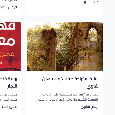
حنان لاشين
فيصل الكبك
رواية استراحة مفيستو – برهان
رواية فنج
شاوي
النجار
تُعد رواية “إستراحة مفيستو” هي الرواية
دعاني في لط
التاسعة للشاعر والروائي بُرهان شاوي، لكنه...
معه، لكني رف
برهان شاوي
عمرو النجار