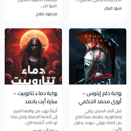
عليها كل...
شهد قربان
محمود صلاح
رواية حلم إيتوس –
رواية دماء تتاروبيت –
أروى محمد الحكمي
سارة أيت باحمد
قبل آلاف السنين، وفي
أحياناً نهرب من واقعنا المرير
إمبراطورية عظيمة، ينشأ صراع
إلى أحلامنا الجميلة ولكن ماذا
بين الملك وولي عهده. يحاول
لو كانت أحلامنا التي...
ولي...
سارة أيت باحمد