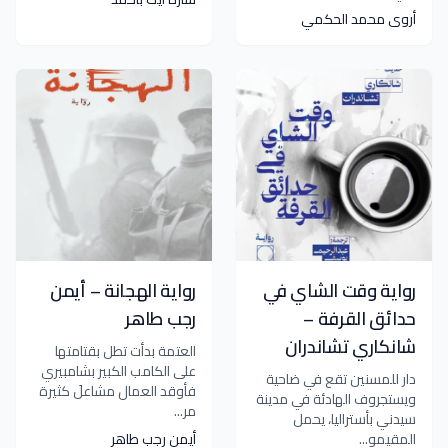
أروى محمد الحكمي
رواية وقت الشاي في
رواية الهجانة – أيمن
حدائق القرفة –
رجب طاهر
شانكاري تشاندران
العتمة بدأت تطل بقتامتها
على الكامب الكبير بشامبيري
دار للمسنين تقع في ضاحية
فأوقد العمال مشاعلَ كثيرة
ويستجروف الهادئة في مدينة
مر...
سيدني بأستراليا، يحمل
المقيمو...
أيمن رجب طاهر