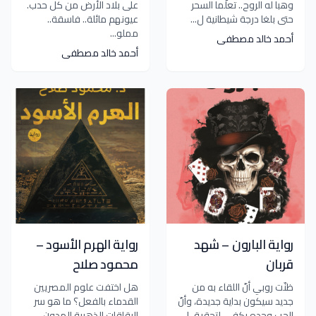
وهبا له الروح.. تعلَّما السحر
على بلاد الأرض من كل حدب.
حتى بلغا درجة شيطانية ل...
عيونهم مائلة.. فاسقة..
مملو...
أحمد خالد مصطفى
أحمد خالد مصطفى
رواية البارون – شهد
رواية الهرم الأسود –
قربان
محمود صلاح
‏ظنّت روبي أنّ اللقاء به من
هل اختفت علوم المصريين
جديد سيكون بداية جديدة، وأنّ
القدماء بالفعل؟ ما هو سر
الحب وحده يكفي لتحقيق ا...
الرقاقات الذهبية المدون