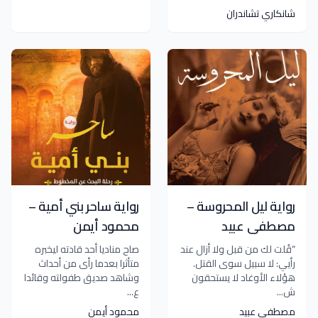
شانكاري تشاندران
رواية ليل المحروسة –
رواية ساحر بني أمية –
مصطفى عبيد
محمود أيمن
“قُلت لك من قبل ولا أزال عند
صاح مناديا أحد قادته ليخبره
رأيي: لا سبيل سوى القتل.
متأثرا بعدما رأى من أحداث
هؤلاء الأوغاد لا يستحقون
وشاهد صديق طفولته وقائدا
ش...
ع...
مصطفى عبيد
محمود أيمن