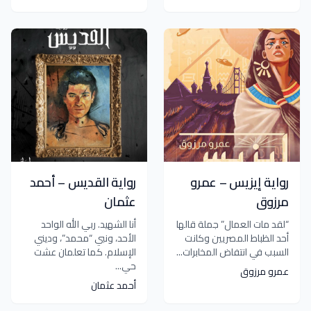
رواية إيزيس – عمرو
رواية القديس – أحمد
مرزوق
عثمان
“لقد مات العمال” جملة قالها
أنا الشهيد. ربي الله الواحد
أحد الظباط المصريين وكانت
الأحد، ونبي “محمد”، وديني
السبب في انتفاض المخابرات...
الإسلام. كما تعلمان عشت
حي...
عمرو مرزوق
أحمد عثمان