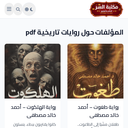
Skip to main conten
المؤلفات حول روايات تاريخية pdf
رواية طغوت – أحمد
رواية الهلكوت – أحمد
خالد مصطفى
خالد مصطفى
طفلان مشَيَا إلى الطاغوت..
كانوا يقتربون ببطء. ينسلون