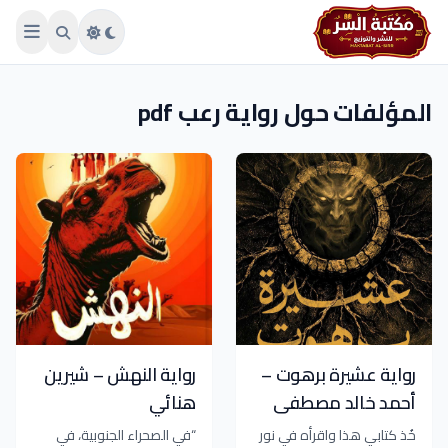
Skip to main conten
المؤلفات حول رواية رعب pdf
رواية عشيرة برهوت –
رواية النهش – شيرين
أحمد خالد مصطفى
هنائي
خُذ كتابي هذا واقرأه في نور
“في الصحراء الجنوبية، في