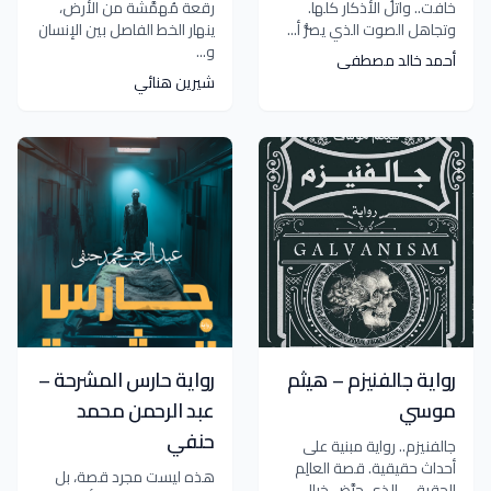
خافت.. واتلُ الأذكار كلها.
رقعة مُهمَّشة من الأرض،
وتجاهل الصوت الذي يصرُّ أ...
ينهار الخط الفاصل بين الإنسان
و...
أحمد خالد مصطفى
شيرين هنائي
رواية جالفنيزم – هيثم
رواية حارس المشرحة –
موسي
عبد الرحمن محمد
حنفي
جالفنيزم.. رواية مبنية على
أحداث حقيقية. قصة العالِم
هذه ليست مجرد قصة، بل
الحقيقي الذي حرَّض خيال