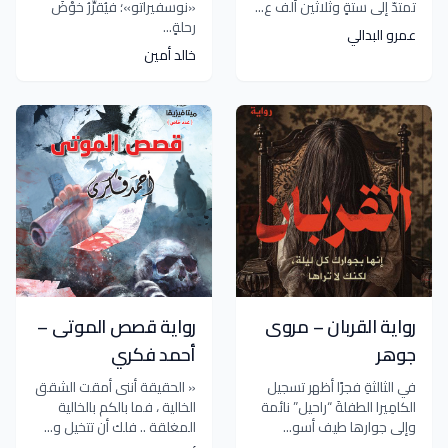
تمتدّ إلى ستةٍ وثلاثين ألف ع...
«نوسفيراتو»؛ فيُقرِّرُ خوْضَ
رحلةٍ...
عمرو البدالي
خالد أمين
رواية القربان – مروى
رواية قصص الموتى –
جوهر
أحمد فكري
في الثالثةِ فجرًا أظهر تسجيل
« الحقيقة أننى أمقت الشقق
الكامِيرا الطفلةَ “راحيل” نائمة
الخالية ، فما بالكم بالخالية
وإلى جوارها طيف أسو...
المغلقة .. فلك أن تتخيل و...