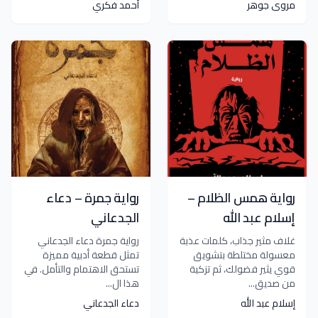
مروى جوهر
أحمد فكري
رواية همس الظلام –
رواية جمرة – دعاء
إسلام عبد الله
الجدعاني
غلاف مثير جذاب، كلمات عذبة
رواية جمرة دعاء الجدعاني
معسولة مختلطة بتشويق
تمثل قطعة أدبية مميزة
قوي يثير فضولك، ثم تزكية
تستحق الاهتمام والتأمل. في
من صديق...
هذا ال...
إسلام عبد الله
دعاء الجدعاني