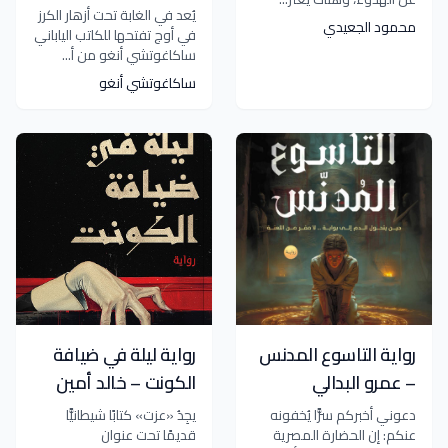
يُعد في الغابة تحت أزهار الكرز
محمود الجعيدي
في أوج تفتحها للكاتب الياباني
ساكاغوتشي أنغو من أ...
ساكاغوتشي أنغو
رواية التاسوع المدنس
رواية ليلة في ضيافة
– عمرو البدالي
الكونت – خالد أمين
دعوني أخبركم سرًّا يُخفونه
يجِدُ «عزت» كتابًا شيطانيًّا
عنكم: إن الحضارة المصرية
قديمًا تحت عنوان