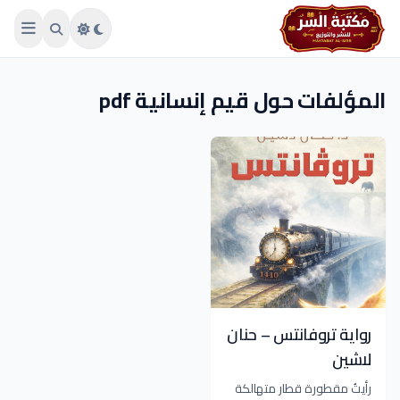
Skip to main conten
المؤلفات حول قيم إنسانية pdf
رواية تروفانتس – حنان
لاشين
رأيتُ مقطورة قطار متهالكة