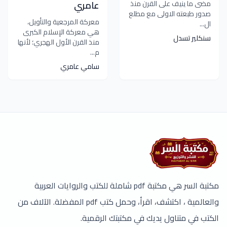
مضى ما ينيف على القرن منذ
عامري
صدور طبعته الاولى مع مطلع
معركة المرجعية والتأويل،
ال...
هي معركة الإسلام الكبرى
سنكلير تسدل
منذ القرن الأول الهجري؛ لأنها
م...
سامي عامري
مكتبة السر هي مكتبة pdf شاملة للكتب والروايات العربية
والعالمية ، اكتشف، اقرأ، وحمل كتب pdf المفضلة. الآلاف من
الكتب في متناول يديك في مكتبتك الرقمية.