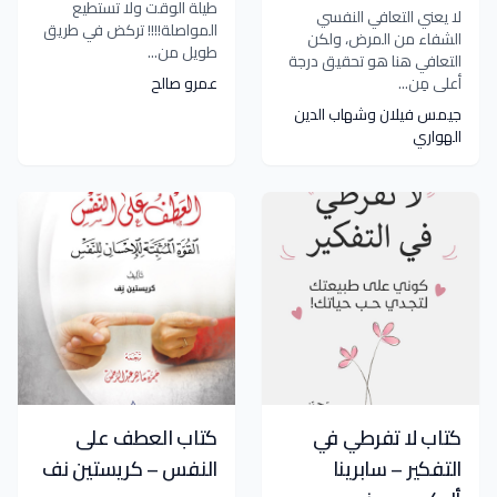
طيلة الوقت ولا تستطيع
لا يعني التعافي النفسي
المواصلة!!!! تركض في طريق
الشفاء من المرض، ولكن
طويل من...
التعافي هنا هو تحقيق درجة
أعلى مِن...
عمرو صالح
جيمس فيلان وشهاب الدين
الهواري
كتاب لا تفرطي في
كتاب العطف على
التفكير – سابرينا
النفس – كريستين نف