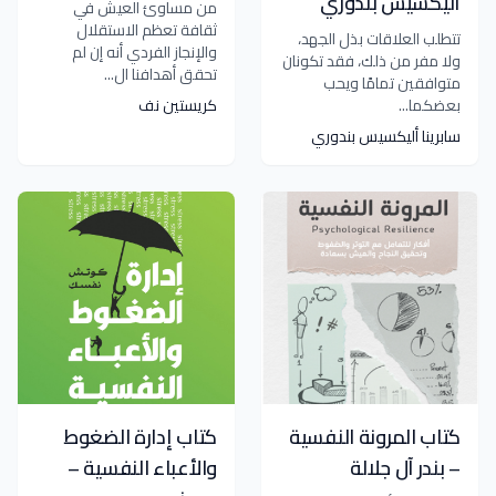
أليكسيس بندوري
من مساوئ العيش في
ثقافة تعظم الاستقلال
تتطلب العلاقات بذل الجهد،
والإنجاز الفردي أنه إن لم
ولا مفر من ذلك، فقد تكونان
تحقق أهدافنا ال...
متوافقين تمامًا ويحب
بعضكما...
كريستين نف
سابرينا أليكسيس بندوري
كتاب المرونة النفسية
كتاب إدارة الضغوط
– بندر آل جلالة
والأعباء النفسية –