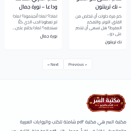
– نك ترينتون
وداعا – نورة جمال
كم مرة حاولت أن تتخلص من
لماذا؟ لماذا أنجبتمونا؟ لماذا
القلق، التوتر، والتفكير
لم تعطونا الحب الذي كنَّا
المفرط؟ هل تسعى أن تنتصر
نستحقه؟ لماذا بخلتم علين...
على دو...
نورة جمال
نك ترينتون
Next »
« Previous
مكتبة السر هي مكتبة pdf شاملة للكتب والروايات العربية