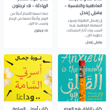
العاطفية والنفسية –
الهادئة – نك ترينتون
بيفرلي إينجل
لماذا تمنعنا الأفكار أحيانًا من
النوم، وأحيانًا تمنعنا من الإنجاز
إن إهمال الطفولة وسوء
وتسبب لنا التو...
المعاملة العاطفية، هما
السبب وراء أكثر المشكلات
نك ترينتون
خطورة التي...
بيفرلي إينجل
كتاب القلق هو العدو
كتاب أسرتي السامة