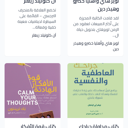
لويز هاي وأهليا خضرو
آن كلوتيلد زيغلر
وهيذر دين
تخضع العلاقة بالمنحرف
النرجسي – القائمة على
لقد قامت الكاتبة المحرزة
السيطرة لديناميات معينة
على أكثر المبيعات لعقود من
خفية وفعالة...
الزمن لويزهاي بتحويل حياة
ال...
آن كلوتيلد زيغلر
لويز هاي وأهليا خضرو وهيذر
دين
كتاب مداواة جراحك
كتاب قوة الأفكار