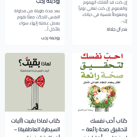
رودينه رجب
إن كنت قد أثقلتك الهموم
والغموم، إن كنت تعاني توتراً
بعد مدة طويلة من محاولة
وضغوطاً نفسية في حياتك،
النفس للتحدُّث معنّا نقوم
إن...
بعمل عملية إلهاء سواء
بندر آل جلالة
بالأكل أ...
رودينه رجب
كتاب أحب نفسك
كتاب لماذا بقيت (آليات
لتحقيق صحة رائعة –
السيطرة العاطفية) –