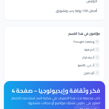
أدونيس
أفضل 100 رواية رعب وتشويق
مؤلفون في هذا القسم
Thought Catalog
T
آدم هنية
آ
آر جيه باركر
آ
آر. جي. بالاسيو
آ
آرثر جفري
آ
فكر وثقافة وإيديولوجيا – صفحة 4
كتب مجمعة تحت هذا التصنيف على مكتبة السر. استخدمه كاختصار
للعثور على عناوين تتشارك مواضيع أو مجالات متشابهة.