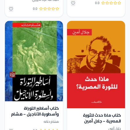
0.0
0.0
كتاب أساطير التوراة
وأسطورة الأناجيل – هشام
كتاب ماذا حدث للثورة
حتاته
المصرية – جلال أمين
هشام حتاته
جلال أمين