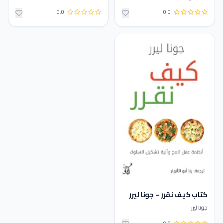
0.0
0.0
كتاب كيف نقرر – جونا ليرر
جونا ليرر