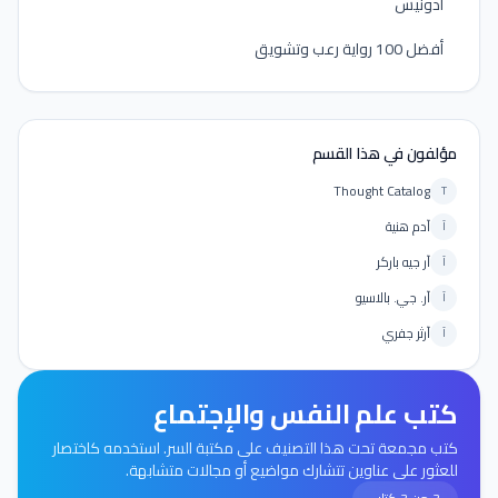
أدونيس
أفضل 100 رواية رعب وتشويق
مؤلفون في هذا القسم
Thought Catalog
T
آدم هنية
آ
آر جيه باركر
آ
آر. جي. بالاسيو
آ
آرثر جفري
آ
كتب علم النفس والإجتماع
كتب مجمعة تحت هذا التصنيف على مكتبة السر. استخدمه كاختصار
للعثور على عناوين تتشارك مواضيع أو مجالات متشابهة.