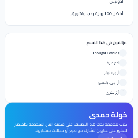
أدونيس
أفضل 100 رواية رعب وتشويق
مؤلفون في هذا القسم
Thought Catalog
T
آدم هنية
آ
آر جيه باركر
آ
آر. جي. بالاسيو
آ
آرثر جفري
آ
خولة حمدى
كتب مجمعة تحت هذا التصنيف على مكتبة السر. استخدمه كاختصار
للعثور على عناوين تتشارك مواضيع أو مجالات متشابهة.