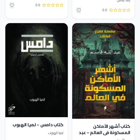
رشا عباس
0.0
0.0
كتاب دامس – لميا الهبوب
كتاب أشهر الأماكن
المسكونة في العالم – عبد
لميا الهبوب
الله قاسم