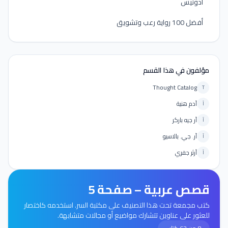
أدونيس
أفضل 100 رواية رعب وتشويق
مؤلفون في هذا القسم
Thought Catalog
T
آدم هنية
آ
آر جيه باركر
آ
آر. جي. بالاسيو
آ
آرثر جفري
آ
قصص عربية – صفحة 5
كتب مجمعة تحت هذا التصنيف على مكتبة السر. استخدمه كاختصار
للعثور على عناوين تتشارك مواضيع أو مجالات متشابهة.