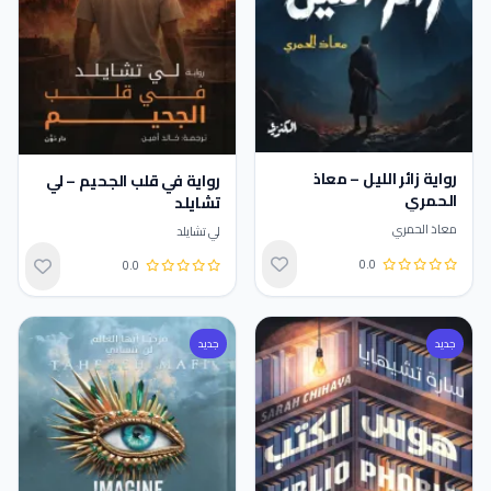
رواية زائر الليل – معاذ
رواية في قلب الجحيم – لي
الحمري
تشايلد
معاذ الحمري
لي تشايلد
0.0
0.0
تقييم 0.0 من 5
تقييم 0.0 من 5
جديد
جديد