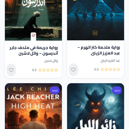
رواية ملحمة كنز الهرم –
رواية جريمة في متحف جاير
عبد العزيز الزيني
أندرسون – وائل لاشين
عبد العزيز الزيني
وائل لاشين
0.0
0.0
تقييم 0.0 من 5
تقييم 0.0 من 5
جديد
جديد