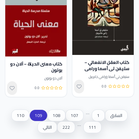
كتاب العقل الانفعالي –
كتاب معنى الحياة – آلان دو
ستيفن تي أسما ورامي
بوتون
جابرييل
ستيفن تي أسما ورامي جابرييل
آلان دو بوتون
0.0
0.0
تقييم 0.0 من 5
تقييم 0.0 من 5
…
السابق
1
107
108
109
110
…
111
222
التالي