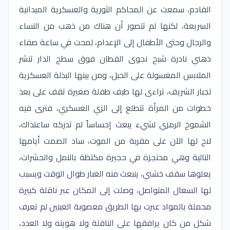
القادم، سمعت عن المحاكم الثورية والعسكرية الميدانية
السريعة، لكنها لم تتصور أن هناك من ذهب من النساء
والرجال وحتى الأطفال إلى الإعدام، لمحت في ساعة صفاء
ذهني نادرة شبح نجوى القطان فوق سطح الدار تنشر
الملابس المغسولة على الحبل، ومن بينها البذلة العسكرية
لجبار الشريف، تراءى لها طيف طفلة صغيرة تقف على بعد
خطوات من المرأة تتطلع إلى الزي العسكري، فترى فيه
الشموخ الرمزي لشيء يبعث إحساساً لم تدركه ساعتذاك،
لاح لها الآن على مقربة من الموت، ساد الصمت أيامها
التالية وهي محتجزة في حجيرة مكتظة بالنمل والحشرات،
يعلوها سقف خشبي، ينبعث منه الغبار طوال الوقت ويسبب
لها السعال المتواصل، وصلت إلى المكان عبر ناقلة كبيرة
محملة بالمواد عبرت بها الطريق معصوبة العينين لم تعرف
شكل من كان يرافقها على الناقلة ولا هويته ولا العدد،