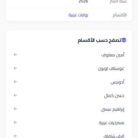
سنة النشر
2026
الأقسام
روايات عربية
تصفح حسب الأقسام
أمين معلوف
غوستاف لوبون
أدونيس
حسن كمال
إبراهيم عيسى
مسرحيات عربية
إليف شافاق