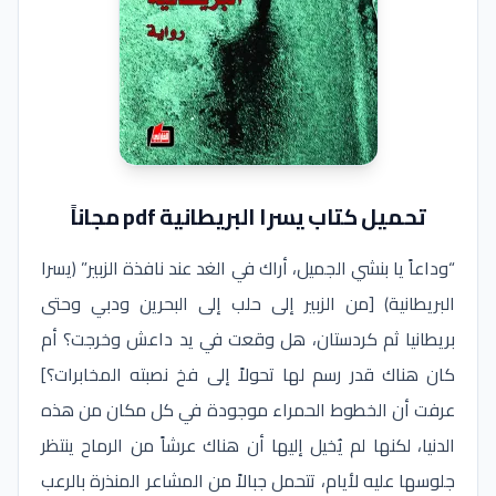
تحميل كتاب يسرا البريطانية pdf مجاناً
“وداعاً يا بنشي الجميل، أراك في الغد عند نافذة الزبير” (يسرا
البريطانية) [من الزبير إلى حلب إلى البحرين ودبي وحتى
بريطانيا ثم كردستان، هل وقعت في يد داعش وخرجت؟ أم
كان هناك قدر رسم لها تحولاً إلى فخ نصبته المخابرات؟]
عرفت أن الخطوط الحمراء موجودة في كل مكان من هذه
الدنيا، لكنها لم يُخيل إليها أن هناك عرشاً من الرماح ينتظر
جلوسها عليه لأيام، تتحمل جبالاً من المشاعر المنذرة بالرعب