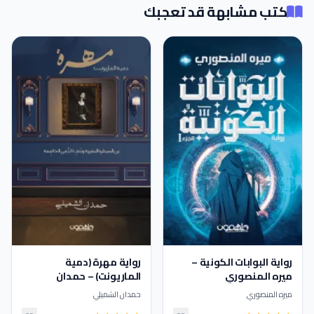
كتب مشابهة قد تعجبك
رواية البوابات الكونية –
رواية مهرة (دمية
ميره المنصوري
الماريونت) – حمدان
الشميلي
ميره المنصوري
حمدان الشميلي