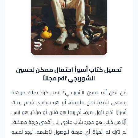
تحميل كتاب أسوأ احتمال ممكن لحسين
الشوربجي pdf مجاناً
مَن تظن أنه حسين الشوربجي؟ لاعب كرة يملك موهبة
ويسعى لقصة نجاح ملهمة.. أم هو سياسي قديم يملك
أسرارًا تذاع لأول مرة.. أم ربما هو فنان أو مبتكر. هو ليس
أيًّا من ذلك.. هو مجرد شاب عادي إلى أقصى درجة ممكنة..
لم تترك له الحياة أي فرصة للوصول لأحلامه.. ليجد نفسه