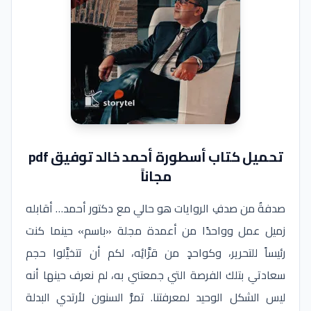
تحميل كتاب أسطورة أحمد خالد توفيق pdf
مجاناً
صدفةٌ من صدفِ الروايات هو حالي مع دكتور أحمد… أقابله
زميل عمل وواحدًا من أعمدة مجلة «باسم» حينما كنت
رئيساً للتحرير، وكواحدٍ من قرَّائِه، لكم أن تتخيَّلوا حجم
سعادتي بتلك الفرصة التي جمعتني به، لم نعرف حينها أنه
ليس الشكل الوحيد لمعرفتنا. تمرُّ السنون لأرتدي البدلة