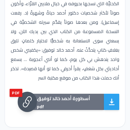
الكحليَّة التي نسجها بحروفه في خيال ملايين القرَّاء، وأكون
صوتاً لأكثر شخصيات دكتور أحمد حياةً وشهرةً (د. رفعت
إسماعيل). ومن بعدها صوتاً يقدِّم سيرته الشخصيَّة في
النسخة المسموعة من الكتاب الذي بين يديك الآن. ولا
يسعني سوى الاستعانة به شخصيًّا لاختيار كلماتٍ تليق
بغلافِ كتابٍ يتحدَّثُ عنه. أحمد خالد توفيق: «يكفيني شخص
واحد يندهش بي كل يوم، كما لو أنني أعجوبة … يسمع
أحاديثي بكل شغفٍ، يقرأ أحرفي كما لو أنها قصيدة». تذكر
أنك حملت هذا الكتاب من موقع مكتبة السر
PDF
أسطورة أحمد خالد توفيق
pdf