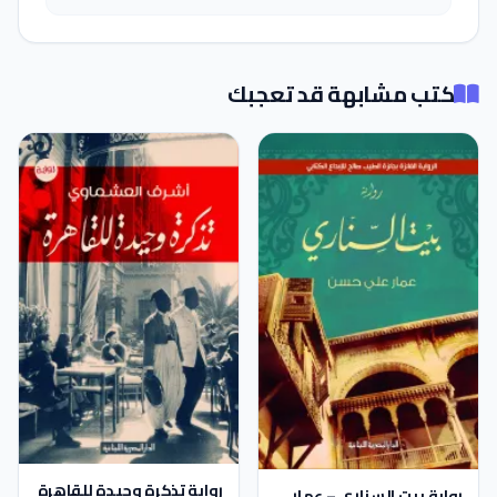
كتب مشابهة قد تعجبك
رواية تذكرة وحيدة للقاهرة
رواية بيت السناري – عمار