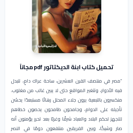
تحميل كتاب ابنة الديكتاتور pdf مجاناً
“مصر في منتصف القرن العشرين، ساحة عراك دامٍ، تتبدل
فيه الأدوار، وتتغير المواقع حتى لا يبين غالب من مغلوب.
منكسرون بالتبعية يرون جلاء المحتل رهانًا مستبعدًا يحسُن
تأجيله على الدوام، وجامحون طامحون يحصون خطاهم
للتجهز لحكم البلاد والعباد شرقًا وغربًا بعد تحرر يؤمنون أنه
صار وشيكًا، وبين الفريقين منتفعون دومًا في النصر