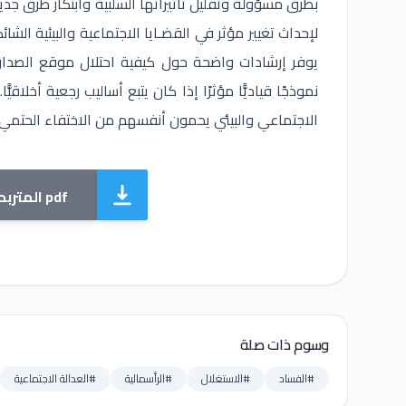
بطرق مسؤولة وتقليل تأثيراتها السلبية وابتكار طرق جدي
لإحداث تغيير مؤثر في القضـايا الاجتماعية والبيئية الش
يوفر إرشادات واضحة حول كيفية احتلال موقع الصدا
نموذجًا قياديًّا مؤثرًا إذا كان يتبع أساليب رجعية أخلاقيً
الاجتماعي والبيئي يحمون أنفسهم من الاختفاء الحتمي.
المتربحون المستغلون المنتفعون pdf
وسوم ذات صلة
#الفساد
#الاستغلال
#الرأسمالية
#العدالة الاجتماعية