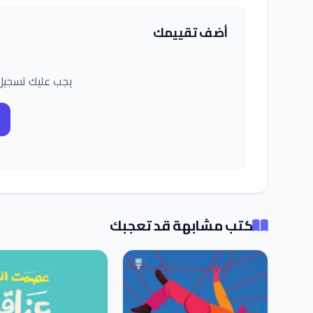
أضف تقييمك
يجب عليك تسجيل
كتب مشابهة قد تعجبك