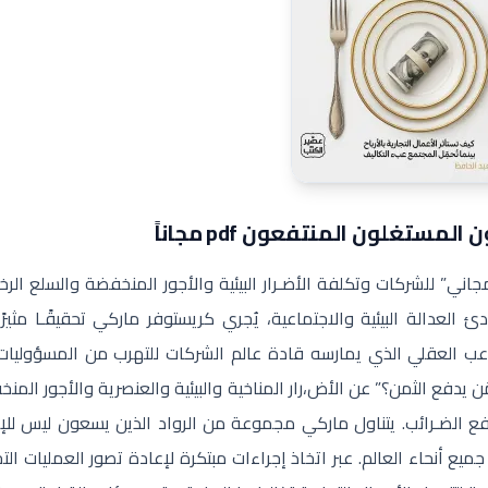
مستغلون المنتفعون pdf مجاناً
ي” للشركات وتكلفة الأضـرار البيئية والأجور المنخفضة والسلع الرخ
 العدالة البيئية والاجتماعية، يُجري كريستوفر ماركي تحقيقًـا مثيرً
لاعب العقلي الذي يمارسه قادة عالم الشركات للتهرب من المسؤوليا
مَن يدفع الثمن؟” عن الأض،رار المناخية والبيئية والعنصرية والأجور المن
فع الضـرائب. يتناول ماركي مجموعة من الرواد الذين يسعون ليس للإ
 أنحاء العالم. عبر اتخاذ إجراءات مبتكرة لإعادة تصور العمليات التج