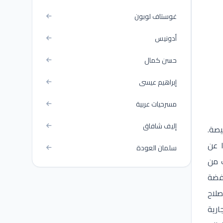
غوستاف لوبون
أدونيس
حسن كمال
إبراهيم عيسى
مسرحيات عربية
إليف شافاق
يصة.
ا عن
سلمان العودة
ت من
خفضة
صلاح
ارية