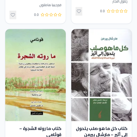
زغلول النجار
فيرجينيا هاملتون
0.0
0.0
كتاب كل ما هو صلب يتحول
كتاب ما روته الشجرة –
إلى أثير – مارشال بيرمن
قوثامي