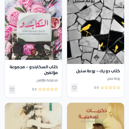
كتاب السكابندو – مجموعة
كتاب دو يك – روعة سنبل
مؤلفين
روعة سنبل
مجموعة مؤلفين
0.0
0.0