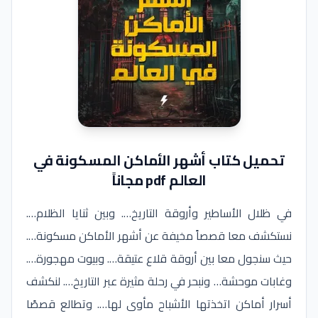
تحميل كتاب أشهر الأماكن المسكونة في
العالم pdf مجاناً
في ظلال الأساطير وأروقة التاريخ…. وبين ثنايا الظلام….
نستكشف معا قصصاً مخيفة عن أشهر الأماكن مسكونة….
حيث سنجول معا بين أروقة قلاع عتيقة…. وبيوت مهجورة….
وغابات موحشة… ونبحر في رحلة مثيرة عبر التاريخ…. لنكشف
أسرار أماكن اتخذتها الأشباح مأوى لها…. وتطالع قصصًا