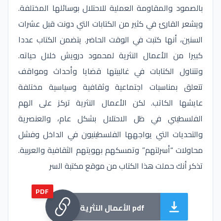
بالصمود والمقاومة العملية للاحتلال بوسائلها المختلفة.
ويشعر القارئ في كثير من الكتابات التي دونت قبل عشرات
السنين، أنها كتبت في الوقت الحاضر. يتضمن الكتاب عددا
كبيرا من الأعمال النثرية لمحمود درويش خلال حياته.
وتتناول الكتابات في غالبيتها قضايا وأحداث ومواقف
تتعلق بمناسبات اجتماعية وثقافية وسياسية مختلفة
عايشها الكاتب. لكن الأعمال النثرية تركز على الهم
الفلسطيني في ظل الاحتلال بشكل عام، والعنصرية
والتحديات التي يواجهها الفلسطينيون في الداخل وفشل
محاولات “أسرلتهم” وتمسكهم بهويتهم الثقافية والعربية.
تذكر أنك حملت هذا الكتاب من موقع مكتبة السر
PDF
الأعمال النثرية pdf