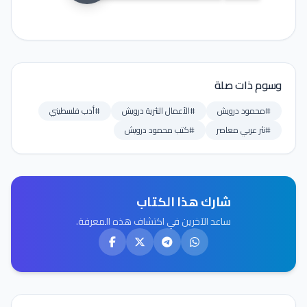
وسوم ذات صلة
#محمود درويش
#الأعمال النثرية درويش
#أدب فلسطيني
#نثر عربي معاصر
#كتب محمود درويش
شارك هذا الكتاب
ساعد الآخرين في اكتشاف هذه المعرفة.