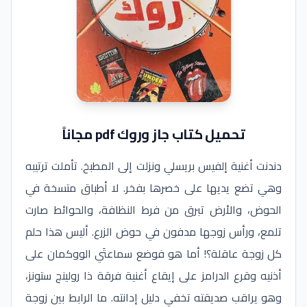
تحميل كتاب جاز وروك pdf مجاناً
دندنت أغنية إلفيس بريسلي ونزلت إلى المطبخ. تأملت ترتيبه
وهي تضع يديها على خصرها بفخر. لا أطباق متسخة في
الحوض، والأرض تبرق من فرط النظافة، والحوائط صارت
تلمع، ورأس زوجها مدفون في حوض الزرع. أليس هذا حلم
كل زوجة عاقلة؟! أما هو فوضع سماعتَي الووكمان على
أذنيه وقرع الدرامز على إيقاع أغنية فرقة ذا رولينج ستونز،
وهو يراقب صديقته تخفي دليل إدانته. ما الرابط بين زوجة