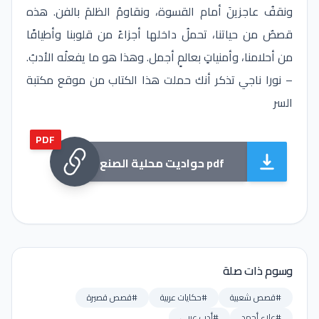
ونقفُ عاجزينَ أمام القسوة، ونقاومُ الظلمَ بالفن. هذه
قصصٌ من حياتنا، تحملُ داخلها أجزاءً من قلوبنا وأطيافًا
من أحلامنا، وأمنياتٍ بعالمٍ أجمل. وهذا هو ما يفعلُه الأدبُ.
– نورا ناجي تذكر أنك حملت هذا الكتاب من موقع مكتبة
السر
PDF
حواديت محلية الصنع pdf
وسوم ذات صلة
#قصص شعبية
#حكايات عربية
#قصص قصيرة
#علاء أحمد
#أدب عربي