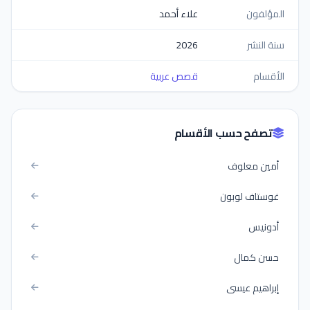
المؤلفون
علاء أحمد
سنة النشر
2026
الأقسام
قصص عربية
تصفح حسب الأقسام
أمين معلوف
غوستاف لوبون
أدونيس
حسن كمال
إبراهيم عيسى