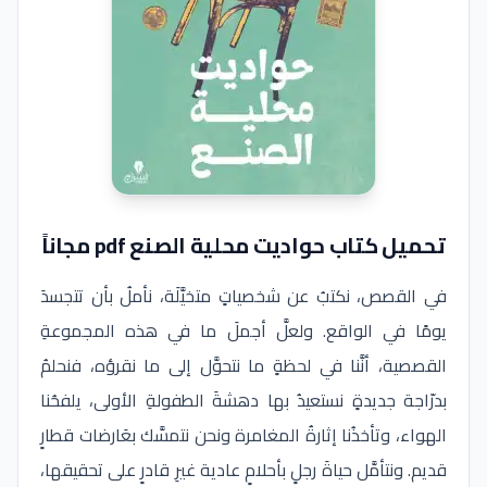
تحميل كتاب حواديت محلية الصنع pdf مجاناً
في القصص، نكتبُ عن شخصياتٍ متخيَّلَة، نأملُ بأن تتجسدَ
يومًا في الواقع. ولعلَّ أجملَ ما في هذه المجموعةِ
القصصية، أنَّنا في لحظةٍ ما نتحوَّل إلى ما نقرؤه، فنحلمُ
بدرّاجة جديدةٍ نستعيدُ بها دهشةَ الطفولةِ الأولى، يلفحُنا
الهواء، وتأخذُنا إثارةُ المغامرة ونحن نتمسَّك بعَارضات قطارٍ
قديم. ونتأمَّل حياةَ رجلٍ بأحلامٍ عادية غيرِ قادرٍ على تحقيقها،