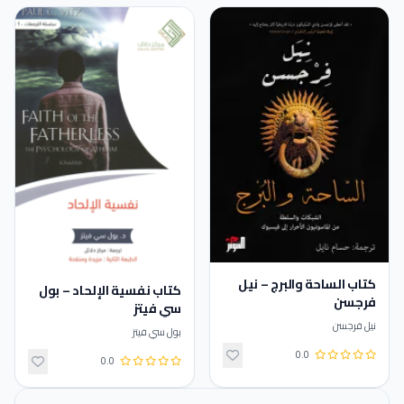
كتاب الساحة والبرج – نيل
كتاب نفسية الإلحاد – بول
فرجسن
سي فيتز
نيل فرجسن
بول سي فيتز
0.0
0.0