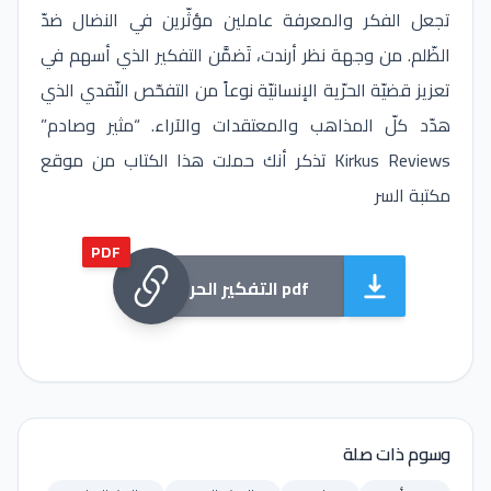
تجعل الفكر والمعرفة عاملين مؤثّرين في النضال ضدّ
الظّلم. من وجهة نظر أرندت، تَضمَّن التفكير الذي أسهم في
تعزيز قضيّة الحرّية الإنسانيّة نوعاً من التفحّص النّقدي الذي
هدّد كلّ المذاهب والمعتقدات والآراء. “مثير وصادم”
Kirkus Reviews تذكر أنك حملت هذا الكتاب من موقع
مكتبة السر
PDF
التفكير الحر pdf
وسوم ذات صلة