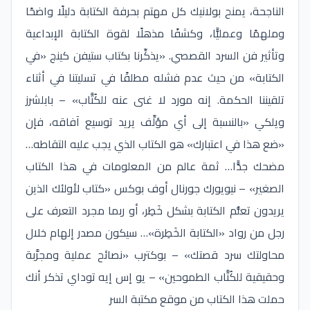
الناجحة، يمنح بولانيك كل مهتم بحرفة الكتابة دليلًا واضحًا
وملهمًا وعمليًّا، وكشفًا مذهلًا لقوة الكتابة الإبداعية
وتأثير فن السرد القصصي. «يذكِّرنا بكتاب ستيفن كينج «في
الكتابة» من حيث عدم فشله مطلقًا في تسليتنا في أثناء
تلقيننا الحكمة. إنه مورد لا غنى عنه للكُتَّاب» – بابلشرز
ويلكي «بالنسبة إلى أي مؤلِّف يريد توسيع آفاقه، فإن
«ضع هذا في اعتبارك» هو الكتاب الذي يجب عليه التقاطه…
مضحك جدًّا… ثمة عالم من المعلومات في هذا الكتاب
الصغير» – نيويورك جورنال أوف بوكس «كتاب لأولئك الذين
يريدون تعلُّم الكتابة بشكل خَطِر، أو ربما مجرد التعرف على
رجل من رواد «الكتابة الخَطِرة»… سيكون مصدر إلهام خلال
محاولتك سرد قصتك» – بوكترب «نصائح عملية ومجرَّبة
وحقيقية للكُتَّاب الطموحين» – يو إس إيه توداي تذكر أنك
حملت هذا الكتاب من موقع مكتبة السر