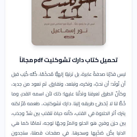
تحميل كتاب دارك تشوكليت pdf مجاناً
ليس قدَرُنا صدفةً عابرة، بل ترتيبًا إلهيًّا مُحكَمًا، كُلُّه كُتِب قبل
أن نُولَد؛ أن نحبّ، ونكره، ونبتعد، ونفارق. ثم نعود من جديد،
وكأنّ الطرق تعرفنا وتدلّنا عليها؛ ذلك لأن اسمه القدر، وما
خُطَّ لنا لا يُخطئ طريقه إلينا. دارك تشوكليت.. طعمه مُرّ لكنه
يترك أثر الحلاوة في القلب، كأنه حياة تتقلب بين شدّ وجذب،
بين حزن وفرح. هو الحلو والمرّ وجهًا لوجه، تمامًا كما هي
الدنيا بكُل صَخَبِها وسحرها. في صفحات قصتنا، ستجدون