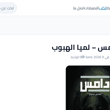
ابحث عن ك
ة
الكتب
التصنيفات
اتصل بنا
س – لميا الهبوب
 June 2026
0 قراءة