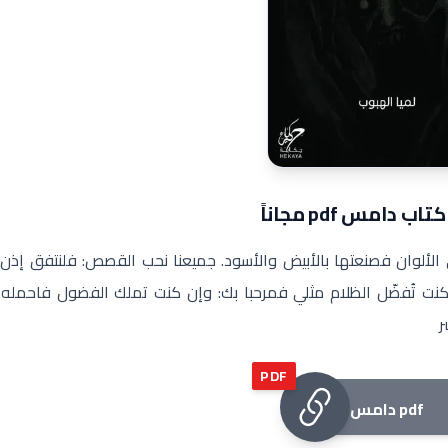
 دامس pdf مجاناً
 الألوان فصنعتها بالأبيض والأسود. جميعنا نحب القصص: فلنتفق إذن
كنت تُفضّل الظلام مثلي فمرحبا بك: وإن كنت تملك الفضول فاحمله
ر
PDF
دامس pdf