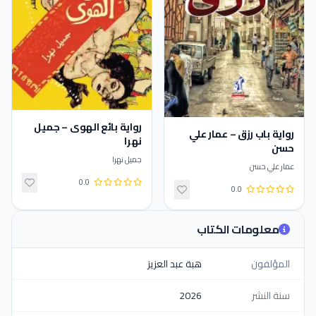
رواية بائع الهوى – جميل
رواية باب رزق – عمار علي
نهرا
حسن
جميل نهرا
عمار علي حسن
0.0
0.0
معلومات الكتاب
المؤلفون
هبة عبد العزيز
سنة النشر
2026