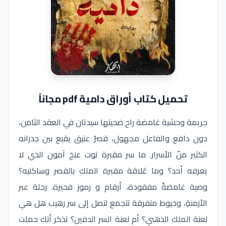
تحميل كتاب أوراق دامية pdf مجاناً
جريمة وحشية غامضة راح ضحيتها سيدتان في العقد الثامن،
دون دافع والفاعل مجهول، قصرٌ عتيق يقبع بين جدرانه
الكثير منّ الأسرار. ما سر مقبرة توت عنخ آمون الذي لا
يعرفه أحد؟ وما عَلاقة مقبرة الملك بالقصر وساكنيه؟
وصية غامضةً مفقودة، أرقام و رموز فحيرة. رحلة عبر
الأزمنةِ، وخيوط متفرقة تتجمع لتصل إلى سر رهيب هل هي
لعنة الملك الذهبي؟ أم لعنة السر الدفين؟ تذكر أنك حملت