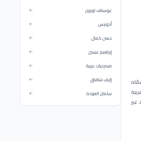
غوستاف لوبون
أدونيس
حسن كمال
إبراهيم عيسى
مسرحيات عربية
إليف شافاق
مّاه
ريبة
سلمان العودة
 غير