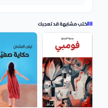
كتب مشابهة قد تعجبك