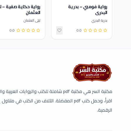
رواية فومبي – بدرية
رواية حكاية صفية – ل
البدري
العثمان
بدرية البدري
ليلى العثمان
0.0
0.0
مكتبة السر هي مكتبة pdf شاملة للكتب والروايات ال
اقرأ، وحمل كتب pdf المفضلة. الآلاف من الكتب في مت
الرقمية.