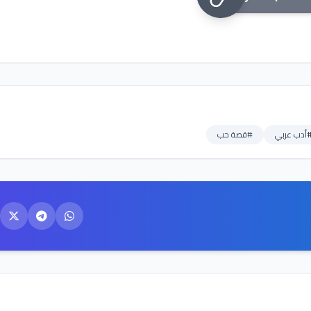
أدب عربي
#قصة حب