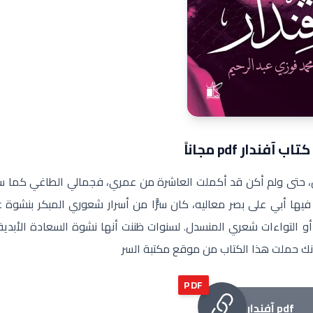
 آفندار pdf مجاناً
لس، حتى ولم أكن قد أكملت العاشرة من عمري، فجمالي الطاغي كما س
فيها أبي على بصر معاليه، كان سرًّا من أسرار شعوري المبكر بنشوة غ
 التواءات شعري المنسدل. لسنوات ظننت أنها نشوة السعادة الأبدية.
أنك حملت هذا الكتاب من موقع مكتبة السر
PDF
آفندار pdf