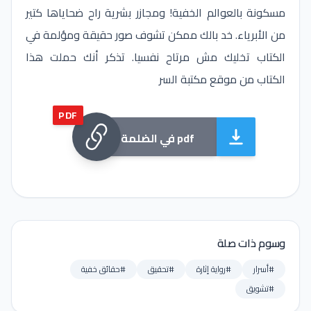
مسكونة بالعوالم الخفية! ومجازر بشرية راح ضحاياها كتير
من الأبرياء. خد بالك ممكن تشوف صور حقيقة ومؤلمة في
الكتاب تخليك مش مرتاح نفسيا. تذكر أنك حملت هذا
الكتاب من موقع مكتبة السر
PDF
في الضلمة pdf
وسوم ذات صلة
#أسرار
#رواية إثارة
#تحقيق
#حقائق خفية
#تشويق