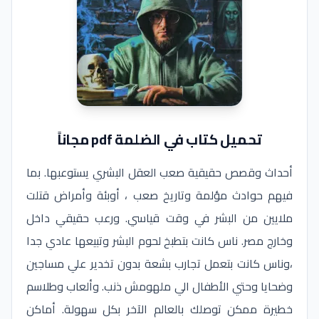
تحميل كتاب في الضلمة pdf مجاناً
أحداث وقصص حقيقية صعب العقل البشري يستوعبها. ‏بما
فيهم حوادث مؤلمة وتاريخ صعب ، أوبئة وأمراض قتلت
ملايين من البشر في وقت قياسي. ورعب حقيقي داخل
وخارج مصر. ناس كانت بتطبخ لحوم البشر وتبيعها عادي جدا
،وناس كانت بتعمل تجارب بشعة بدون تخدير علي مساجين
وضحايا وحتي الأطفال الي ملهومش ذنب. وألعاب وطلاسم
خطيرة ممكن توصلك بالعالم الآخر بكل سهولة. أماكن